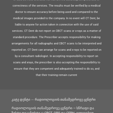
correctness of the services. The results must be verified by a medical
doctor to ensure accuracy before being used and compared to the
medical images provided to the company. In no event will CT Dent, be
liable to anyone for action taken in connection with the use of said
services. CT Dent do not report on CBCT scans or x-rays as a matter of
standard procedure. The Prescriber accepts responsibility for making
arrangements for all radiographs and CBCT scans to be interpreted and
reported on. CT Dent can arrange for scans and x-rays to be reported on
by a consultant radiologist. In accepting responsibility to report on
scans and xrays, the prescriber is also accepting the responsibility to
ensure that they are competent and adequately trained to do so, and
that their training remain current
კატე დენტი — რადიოლოგიის თანამედროვე ცენტრი
რადიოლოგიის თანამედროვე ცენტრი — სწრაფი და
ზუსტი დიაგნოსტიკა CBCT, OPG და CEPH კვლევებით.