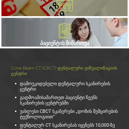
ᲞᲐᲪᲘᲔᲜᲢᲘᲡ ᲛᲘᲛᲐᲠᲗᲕᲐ
Cone Beam CT (CBCT) დენტალური ვიზუალიზაციის
ცენტრი
დამოუკიდებელი დენტალური სკანირების
ცენტრი
გადმოამისამართეთ პაციენტი ჩვენს
სკანირების ცენტრებში
უახლესი CBCT სკანერები „დოზის შემცირების
ტექნოლოგიით“
დენტალურ CT სკანირებას იყენებს 10,000-ზე