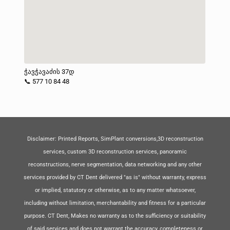
ჭავჭავაძის 37დ
📞 577 10 84 48
Disclaimer: Printed Reports, SimPlant conversions,3D reconstruction
services, custom 3D reconstruction services, panoramic
reconstructions, nerve segmentation, data networking and any other
services provided by CT Dent delivered "as is" without warranty, express
or implied, statutory or otherwise, as to any matter whatsoever,
including without limitation, merchantability and fitness for a particular
purpose. CT Dent, Makes no warranty as to the sufficiency or suitability
of said services and does not warrant the accuracy, completeness or